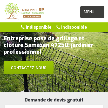
MENU
indisponible
indisponible
Entreprise pose de grillage et
clôture Samazan 47250: jardinier
professionnel
CONTACTEZ-NOUS
Demande de devis gratuit