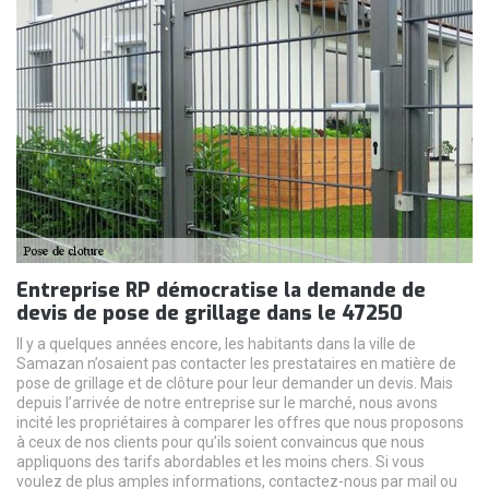
Entreprise RP démocratise la demande de
devis de pose de grillage dans le 47250
Il y a quelques années encore, les habitants dans la ville de
Samazan n’osaient pas contacter les prestataires en matière de
pose de grillage et de clôture pour leur demander un devis. Mais
depuis l’arrivée de notre entreprise sur le marché, nous avons
incité les propriétaires à comparer les offres que nous proposons
à ceux de nos clients pour qu’ils soient convaincus que nous
appliquons des tarifs abordables et les moins chers. Si vous
voulez de plus amples informations, contactez-nous par mail ou