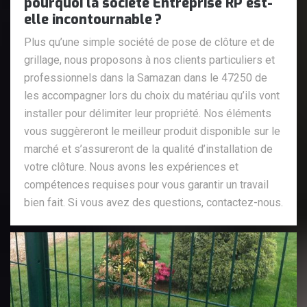
pourquoi la société Entreprise RP est-
elle incontournable ?
Plus qu’une simple société de pose de clôture et de
grillage, nous proposons à nos clients particuliers et
professionnels dans la Samazan dans le 47250 de
les accompagner lors du choix du matériau qu’ils vont
installer pour délimiter leur propriété. Nos éléments
vous suggèreront le meilleur produit disponible sur le
marché et s’assureront de la qualité d’installation de
votre clôture. Nous avons les expériences et
compétences requises pour vous garantir un travail
bien fait. Si vous avez des questions, contactez-nous.