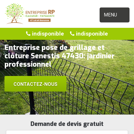
MENU
indisponible
indisponible
Entreprise pose de grillage et
clôture Senestis 47430: jardinier
professionnel
CONTACTEZ-NOUS
Demande de devis gratuit