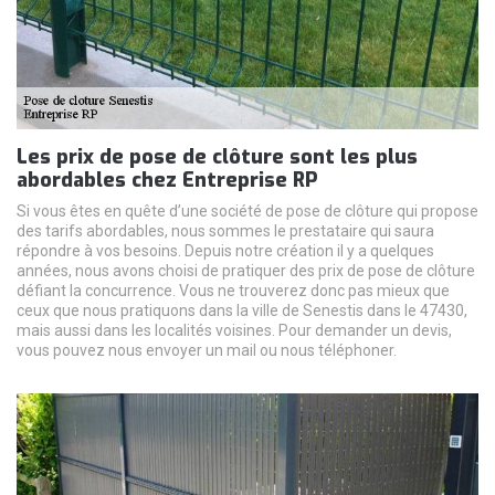
Les prix de pose de clôture sont les plus
abordables chez Entreprise RP
Si vous êtes en quête d’une société de pose de clôture qui propose
des tarifs abordables, nous sommes le prestataire qui saura
répondre à vos besoins. Depuis notre création il y a quelques
années, nous avons choisi de pratiquer des prix de pose de clôture
défiant la concurrence. Vous ne trouverez donc pas mieux que
ceux que nous pratiquons dans la ville de Senestis dans le 47430,
mais aussi dans les localités voisines. Pour demander un devis,
vous pouvez nous envoyer un mail ou nous téléphoner.