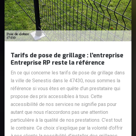
Tarifs de pose de grillage : l’entreprise
Entreprise RP reste la référence
En ce qui concerne les tarifs de pose de grillage dans
la ville de Senestis dans le 47430, nous sommes la
référence si vous êtes en quête d’un prestataire qui
propose des prix accessibles à tous. Cette
accessibilité de nos services ne signifie pas pour
autant que nous n’accordons pas une attention
particulière à la qualité de nos prestations. C’est tout
le contraire. Ce choix s’explique par la volonté d’offrir
à nos clients la possibilité d’installer des grillages