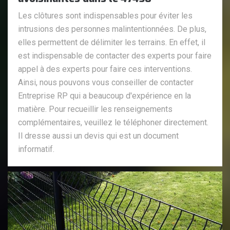
Les clôtures sont indispensables pour éviter les
intrusions des personnes malintentionnées. De plus,
elles permettent de délimiter les terrains. En effet, il
est indispensable de contacter des experts pour faire
appel à des experts pour faire ces interventions.
Ainsi, nous pouvons vous conseiller de contacter
Entreprise RP qui a beaucoup d'expérience en la
matière. Pour recueillir les renseignements
complémentaires, veuillez le téléphoner directement.
Il dresse aussi un devis qui est un document
informatif.