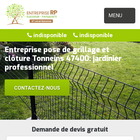
MENU
indisponible
indisponible
Entreprise pose de grillage et
clôture Tonneins 47400: jardinier
professionnel
CONTACTEZ-NOUS
Demande de devis gratuit