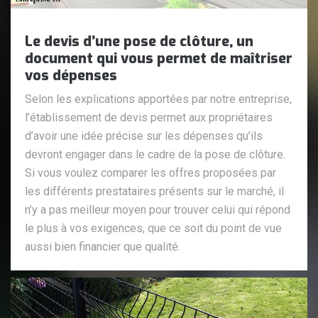
Le devis d’une pose de clôture, un
document qui vous permet de maîtriser
vos dépenses
Selon les explications apportées par notre entreprise,
l’établissement de devis permet aux propriétaires
d’avoir une idée précise sur les dépenses qu’ils
devront engager dans le cadre de la pose de clôture.
Si vous voulez comparer les offres proposées par
les différents prestataires présents sur le marché, il
n’y a pas meilleur moyen pour trouver celui qui répond
le plus à vos exigences, que ce soit du point de vue
aussi bien financier que qualité.