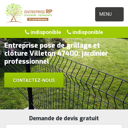
MENU
indisponible
indisponible
Entreprise pose de grillage et
clôture Villeton 47400: jardinier
professionnel
CONTACTEZ-NOUS
Demande de devis gratuit