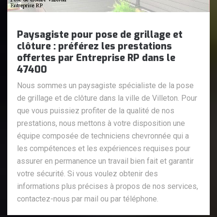
Paysagiste pour pose de grillage et
clôture : préférez les prestations
offertes par Entreprise RP dans le
47400
Nous sommes un paysagiste spécialiste de la pose
de grillage et de clôture dans la ville de Villeton. Pour
que vous puissiez profiter de la qualité de nos
prestations, nous mettons à votre disposition une
équipe composée de techniciens chevronnée qui a
les compétences et les expériences requises pour
assurer en permanence un travail bien fait et garantir
votre sécurité. Si vous voulez obtenir des
informations plus précises à propos de nos services,
contactez-nous par mail ou par téléphone.