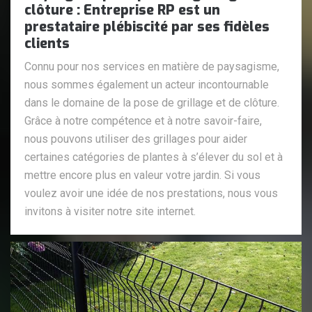
clôture : Entreprise RP est un
prestataire plébiscité par ses fidèles
clients
Connu pour nos services en matière de paysagisme,
nous sommes également un acteur incontournable
dans le domaine de la pose de grillage et de clôture.
Grâce à notre compétence et à notre savoir-faire,
nous pouvons utiliser des grillages pour aider
certaines catégories de plantes à s’élever du sol et à
mettre encore plus en valeur votre jardin. Si vous
voulez avoir une idée de nos prestations, nous vous
invitons à visiter notre site internet.