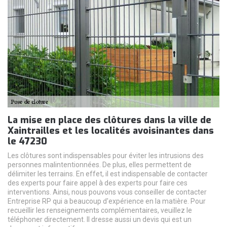
La mise en place des clôtures dans la ville de
Xaintrailles et les localités avoisinantes dans
le 47230
Les clôtures sont indispensables pour éviter les intrusions des
personnes malintentionnées. De plus, elles permettent de
délimiter les terrains. En effet, il est indispensable de contacter
des experts pour faire appel à des experts pour faire ces
interventions. Ainsi, nous pouvons vous conseiller de contacter
Entreprise RP qui a beaucoup d'expérience en la matière. Pour
recueillir les renseignements complémentaires, veuillez le
téléphoner directement. Il dresse aussi un devis qui est un