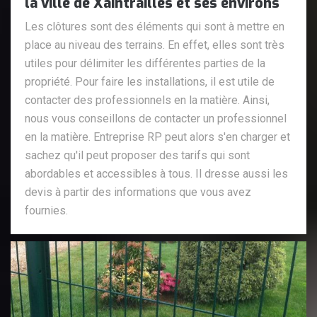
la ville de Xaintrailles et ses environs
Les clôtures sont des éléments qui sont à mettre en
place au niveau des terrains. En effet, elles sont très
utiles pour délimiter les différentes parties de la
propriété. Pour faire les installations, il est utile de
contacter des professionnels en la matière. Ainsi,
nous vous conseillons de contacter un professionnel
en la matière. Entreprise RP peut alors s'en charger et
sachez qu'il peut proposer des tarifs qui sont
abordables et accessibles à tous. Il dresse aussi les
devis à partir des informations que vous avez
fournies.