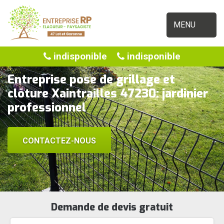
MENU
indisponible
indisponible
Entreprise pose de grillage et
clôture Xaintrailles 47230: jardinier
professionnel
CONTACTEZ-NOUS
Demande de devis gratuit