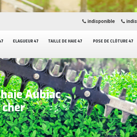
indisponible
indi
47
ELAGUEUR 47
TAILLE DE HAIE 47
POSE DE CLÔTURE 47
 haie Aubiac
 cher