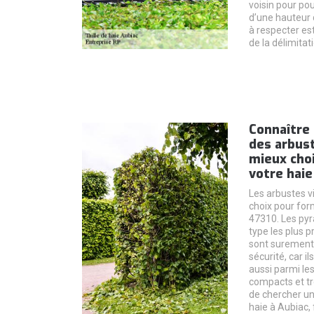
voisin pour pou
d’une hauteur 
à respecter es
de la délimitat
Connaître 
des arbus
mieux choi
votre haie
Les arbustes v
choix pour for
47310. Les pyr
type les plus p
sont surement 
sécurité, car i
aussi parmi les
compacts et tr
de chercher un 
haie à Aubiac, 