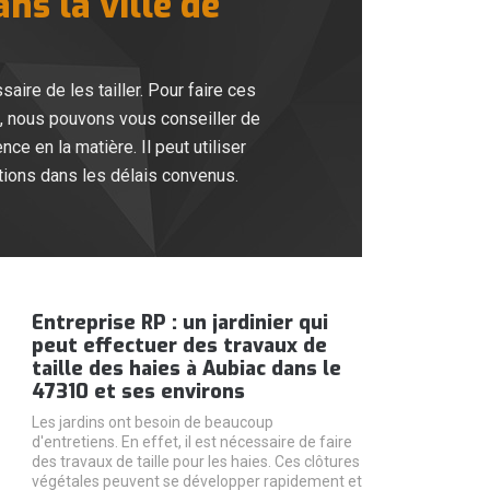
ns la ville de
ire de les tailler. Pour faire ces
i, nous pouvons vous conseiller de
ce en la matière. Il peut utiliser
rations dans les délais convenus.
Entreprise RP : un jardinier qui
peut effectuer des travaux de
taille des haies à Aubiac dans le
47310 et ses environs
Les jardins ont besoin de beaucoup
d'entretiens. En effet, il est nécessaire de faire
des travaux de taille pour les haies. Ces clôtures
végétales peuvent se développer rapidement et