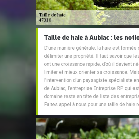
Taille de haie à Aubiac : les not
D’une manière générale, la haie est formée d
délimiter une propriété. Il faut savoir que 
ont une croissance rapide, d’où il devient né
limiter et mieux orienter sa croissance. Mais
l’intervention d’un paysagiste spécialiste en 
de Aubiac, l’entreprise Entreprise RP qui es
domaine reste en tête de liste des entrep
Faites appel à nous pour une taille de haie 