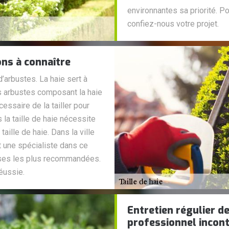
environnantes sa priorité. Pou
confiez-nous votre projet.
ions à connaître
’arbustes. La haie sert à
les arbustes composant la haie
cessaire de la tailler pour
 la taille de haie nécessite
taille de haie. Dans la ville
t une spécialiste dans ce
rises les plus recommandées.
réussie.
Entretien régulier de
professionnel incon