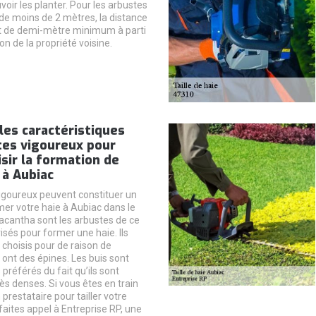
voir les planter. Pour les arbustes
de moins de 2 mètres, la distance
t de demi-mètre minimum à parti
ion de la propriété voisine.
les caractéristiques
tes vigoureux pour
sir la formation de
 à Aubiac
igoureux peuvent constituer un
mer votre haie à Aubiac dans le
acantha sont les arbustes de ce
risés pour former une haie. Ils
choisis pour de raison de
ls ont des épines. Les buis sont
 préférés du fait qu’ils sont
ès denses. Si vous êtes en train
prestataire pour tailler votre
faites appel à Entreprise RP, une