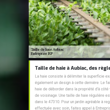
Taille de haie à Aubiac, des règl
La haie consiste à délimiter la superficie e
également un design à cette dernière. Le fa
haie de déborder dans la propriété d’à côté
de voisinage. Une taille de haie régulière e
dans le 47310. Pour un jardin agréable à rega
effectuée avec soin, faites appel à Entrepr