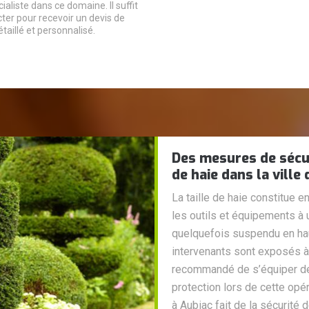
ialiste dans ce domaine. Il suffit
ter pour recevoir un devis de
étaillé et personnalisé.
Des mesures de sécur
de haie dans la ville
La taille de haie constitue 
les outils et équipements à u
quelquefois suspendu en haut
intervenants sont exposés à 
recommandé de s’équiper de
protection lors de cette opér
à Aubiac fait de la sécurité