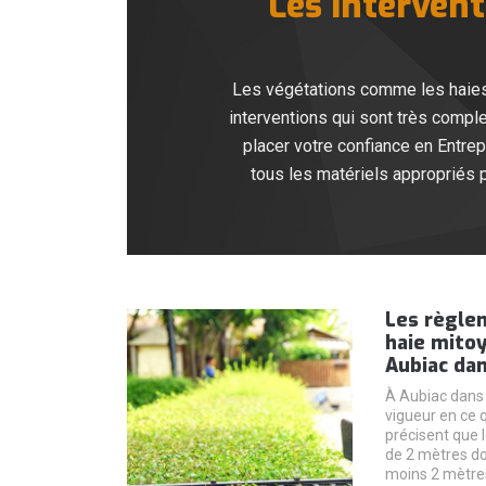
Les intervent
Les végétations comme les haies o
interventions qui sont très compl
placer votre confiance en Entrepr
tous les matériels appropriés po
Les règle
haie mitoy
Aubiac dan
À Aubiac dans 
vigueur en ce 
précisent que l
de 2 mètres do
moins 2 mètres