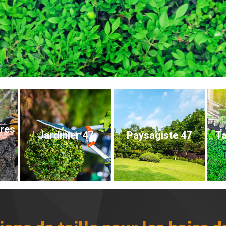
bres
Jardinier 47
Paysagiste 47
Ta