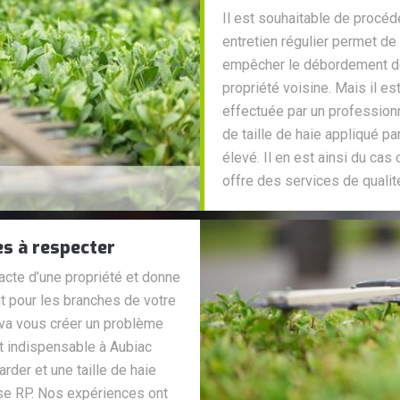
Il est souhaitable de procéde
entretien régulier permet de 
empêcher le débordement des
propriété voisine. Mais il es
effectuée par un professionn
de taille de haie appliqué p
élevé. Il en est ainsi du ca
offre des services de qualité
es à respecter
xacte d’une propriété et donne
it pour les branches de votre
 va vous créer un problème
st indispensable à Aubiac
rder et une taille de haie
ise RP. Nos expériences ont