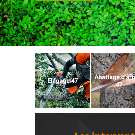
Abattage d'ar
Elagage 47
47