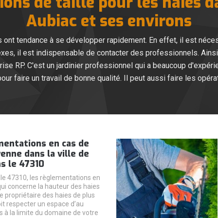
ions de taille pour les haies da
Aubiac et ses environs
nt tendance à se développer rapidement. En effet, il est nécessa
exes, il est indispensable de contacter des professionnels. Ains
ise RP. C'est un jardinier professionnel qui a beaucoup d'expérien
ur faire un travail de bonne qualité. Il peut aussi faire les opé
mentations en cas de
enne dans la ville de
s le 47310
le 47310, les règlementations en
qui concerne la hauteur des haies
e propriétaire des haies de plus
it respecter un espace d’au
 à la limite du domaine de votre