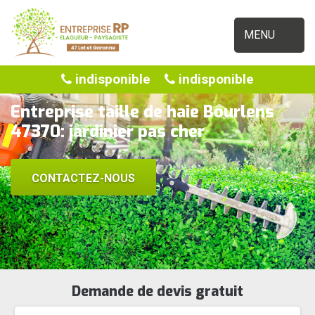
MENU
indisponible
indisponible
Entreprise taille de haie Bourlens
47370: jardinier pas cher
CONTACTEZ-NOUS
Demande de devis gratuit