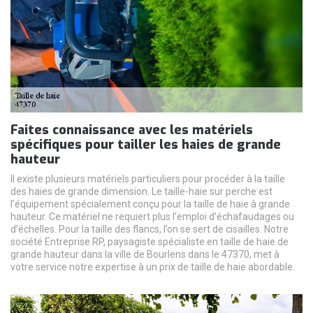
Faites connaissance avec les matériels
spécifiques pour tailler les haies de grande
hauteur
Il existe plusieurs matériels particuliers pour procéder à la taille
des haies de grande dimension. Le taille-haie sur perche est
l’équipement spécialement conçu pour la taille de haie à grande
hauteur. Ce matériel ne requiert plus l’emploi d’échafaudages ou
d’échelles. Pour la taille des flancs, l’on se sert de cisailles. Notre
société Entreprise RP, paysagiste spécialiste en taille de haie de
grande hauteur dans la ville de Bourlens dans le 47370, met à
votre service notre expertise à un prix de taille de haie abordable.