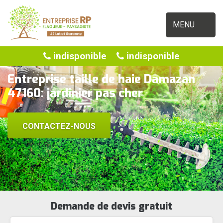
MENU
indisponible
indisponible
Entreprise taille de haie Damazan
47160: jardinier pas cher
CONTACTEZ-NOUS
Demande de devis gratuit