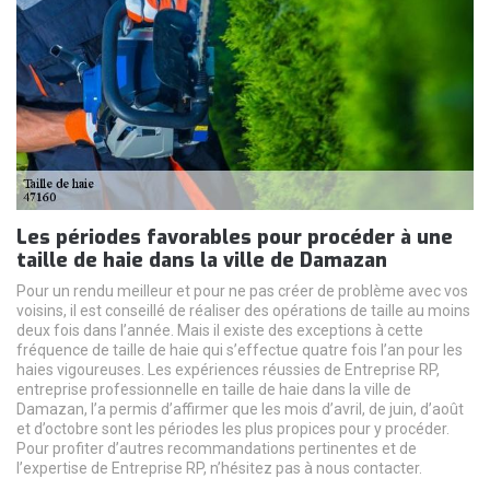
Les périodes favorables pour procéder à une
taille de haie dans la ville de Damazan
Pour un rendu meilleur et pour ne pas créer de problème avec vos
voisins, il est conseillé de réaliser des opérations de taille au moins
deux fois dans l’année. Mais il existe des exceptions à cette
fréquence de taille de haie qui s’effectue quatre fois l’an pour les
haies vigoureuses. Les expériences réussies de Entreprise RP,
entreprise professionnelle en taille de haie dans la ville de
Damazan, l’a permis d’affirmer que les mois d’avril, de juin, d’août
et d’octobre sont les périodes les plus propices pour y procéder.
Pour profiter d’autres recommandations pertinentes et de
l’expertise de Entreprise RP, n’hésitez pas à nous contacter.