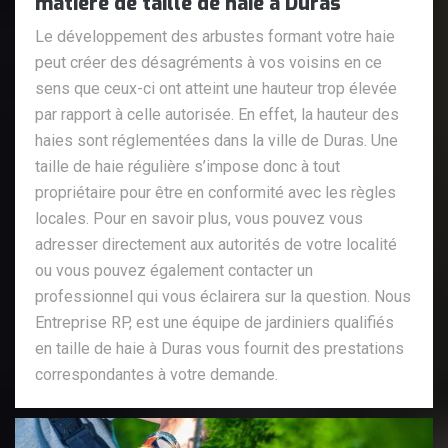
matière de taille de haie à Duras
Le développement des arbustes formant votre haie
peut créer des désagréments à vos voisins en ce
sens que ceux-ci ont atteint une hauteur trop élevée
par rapport à celle autorisée. En effet, la hauteur des
haies sont réglementées dans la ville de Duras. Une
taille de haie régulière s’impose donc à tout
propriétaire pour être en conformité avec les règles
locales. Pour en savoir plus, vous pouvez vous
adresser directement aux autorités de votre localité
ou vous pouvez également contacter un
professionnel qui vous éclairera sur la question. Nous
Entreprise RP, est une équipe de jardiniers qualifiés
en taille de haie à Duras vous fournit des prestations
correspondantes à votre demande.