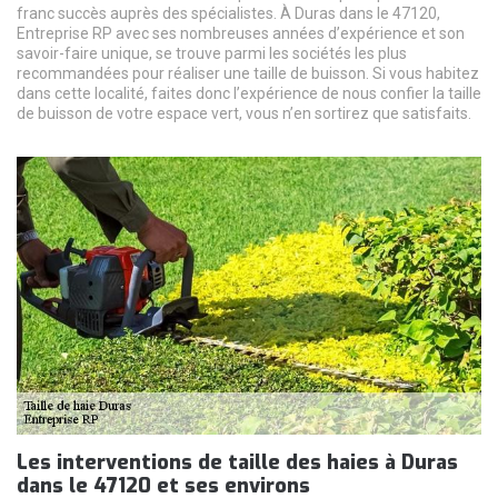
franc succès auprès des spécialistes. À Duras dans le 47120,
Entreprise RP avec ses nombreuses années d’expérience et son
savoir-faire unique, se trouve parmi les sociétés les plus
recommandées pour réaliser une taille de buisson. Si vous habitez
dans cette localité, faites donc l’expérience de nous confier la taille
de buisson de votre espace vert, vous n’en sortirez que satisfaits.
Les interventions de taille des haies à Duras
dans le 47120 et ses environs