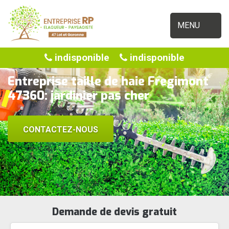
MENU
indisponible
indisponible
Entreprise taille de haie Fregimont
47360: jardinier pas cher
CONTACTEZ-NOUS
Demande de devis gratuit