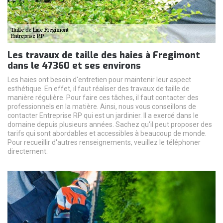
Les travaux de taille des haies à Fregimont
dans le 47360 et ses environs
Les haies ont besoin d'entretien pour maintenir leur aspect
esthétique. En effet, il faut réaliser des travaux de taille de
manière régulière. Pour faire ces tâches, il faut contacter des
professionnels en la matière. Ainsi, nous vous conseillons de
contacter Entreprise RP qui est un jardinier. Il a exercé dans le
domaine depuis plusieurs années. Sachez qu'il peut proposer des
tarifs qui sont abordables et accessibles à beaucoup de monde.
Pour recueillir d'autres renseignements, veuillez le téléphoner
directement.