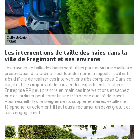
Les interventions de taille des haies dans la
ville de Fregimont et ses environs
Les travaux de taille des haies sont utiles pour avoir une meilleure
présentation des jardins. Il est tout de même à rappeler qu'il est
très difficile de réaliser ces interventions très complexes. Dans ce
cas, il est très important de convier des experts en la matière.
Entreprise RP peut prendre en main ces interventions et sachez
que ce jardinier peut garantir une très bonne qualité de travail.
Pour recueillir les renseignements supplémentaires, veuillez le
téléphoner directement. Il faut aussi réclamer un devis gratuit et
sans engagement.