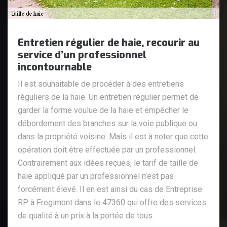
Entretien régulier de haie, recourir au
service d’un professionnel
incontournable
Il est souhaitable de procéder à des entretiens
réguliers de la haie. Un entretien régulier permet de
garder la forme voulue de la haie et empêcher le
débordement des branches sur la voie publique ou
dans la propriété voisine. Mais il est à noter que cette
opération doit être effectuée par un professionnel.
Contrairement aux idées reçues, le tarif de taille de
haie appliqué par un professionnel n’est pas
forcément élevé. Il en est ainsi du cas de Entreprise
RP à Fregimont dans le 47360 qui offre des services
de qualité à un prix à la portée de tous.