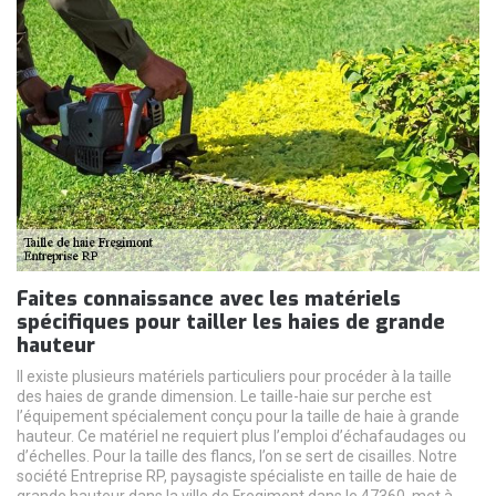
Faites connaissance avec les matériels
spécifiques pour tailler les haies de grande
hauteur
Il existe plusieurs matériels particuliers pour procéder à la taille
des haies de grande dimension. Le taille-haie sur perche est
l’équipement spécialement conçu pour la taille de haie à grande
hauteur. Ce matériel ne requiert plus l’emploi d’échafaudages ou
d’échelles. Pour la taille des flancs, l’on se sert de cisailles. Notre
société Entreprise RP, paysagiste spécialiste en taille de haie de
grande hauteur dans la ville de Fregimont dans le 47360, met à