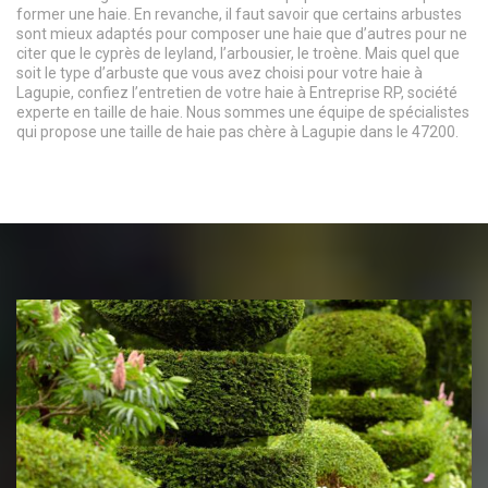
former une haie. En revanche, il faut savoir que certains arbustes
sont mieux adaptés pour composer une haie que d’autres pour ne
citer que le cyprès de leyland, l’arbousier, le troène. Mais quel que
soit le type d’arbuste que vous avez choisi pour votre haie à
Lagupie, confiez l’entretien de votre haie à Entreprise RP, société
experte en taille de haie. Nous sommes une équipe de spécialistes
qui propose une taille de haie pas chère à Lagupie dans le 47200.