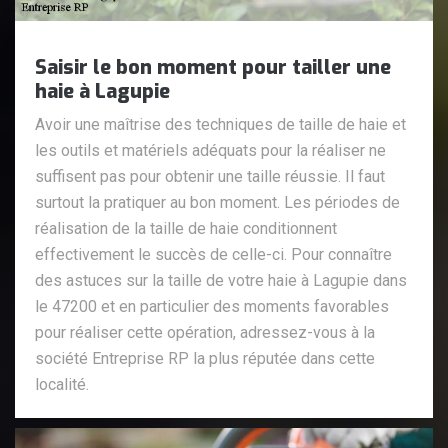
Saisir le bon moment pour tailler une
haie à Lagupie
Avoir une maîtrise des techniques de taille de haie et
les outils et matériels adéquats pour la réaliser ne
suffisent pas pour obtenir une taille réussie. Il faut
surtout la pratiquer au bon moment. Les périodes de
réalisation de la taille de haie conditionnent
effectivement le succès de celle-ci. Pour connaître
des astuces sur la taille de votre haie à Lagupie dans
le 47200 et en particulier des moments favorables
pour réaliser cette opération, adressez-vous à la
société Entreprise RP la plus réputée dans cette
localité.