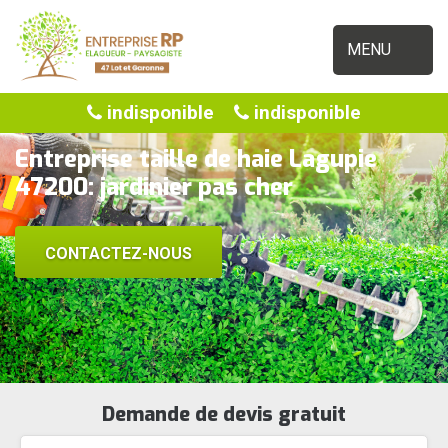
MENU
indisponible
indisponible
Entreprise taille de haie Lagupie
47200: jardinier pas cher
CONTACTEZ-NOUS
Demande de devis gratuit