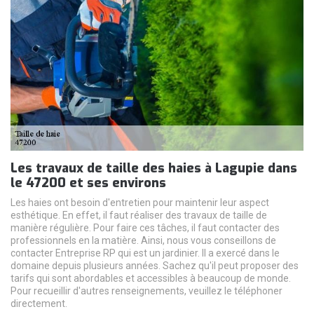
Les travaux de taille des haies à Lagupie dans
le 47200 et ses environs
Les haies ont besoin d'entretien pour maintenir leur aspect
esthétique. En effet, il faut réaliser des travaux de taille de
manière régulière. Pour faire ces tâches, il faut contacter des
professionnels en la matière. Ainsi, nous vous conseillons de
contacter Entreprise RP qui est un jardinier. Il a exercé dans le
domaine depuis plusieurs années. Sachez qu'il peut proposer des
tarifs qui sont abordables et accessibles à beaucoup de monde.
Pour recueillir d'autres renseignements, veuillez le téléphoner
directement.