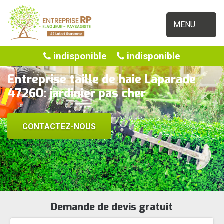
MENU
indisponible
indisponible
Entreprise taille de haie Laparade
47260: jardinier pas cher
CONTACTEZ-NOUS
Demande de devis gratuit