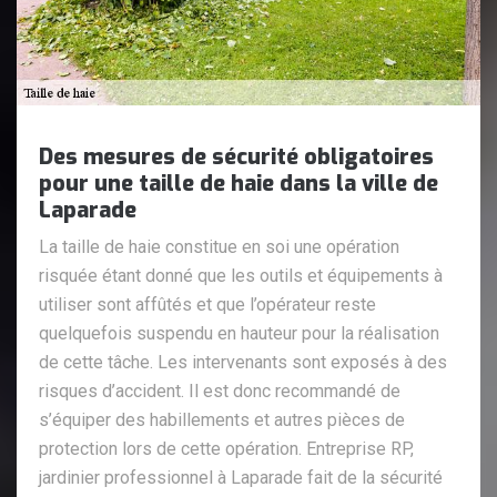
Des mesures de sécurité obligatoires
pour une taille de haie dans la ville de
Laparade
La taille de haie constitue en soi une opération
risquée étant donné que les outils et équipements à
utiliser sont affûtés et que l’opérateur reste
quelquefois suspendu en hauteur pour la réalisation
de cette tâche. Les intervenants sont exposés à des
risques d’accident. Il est donc recommandé de
s’équiper des habillements et autres pièces de
protection lors de cette opération. Entreprise RP,
jardinier professionnel à Laparade fait de la sécurité