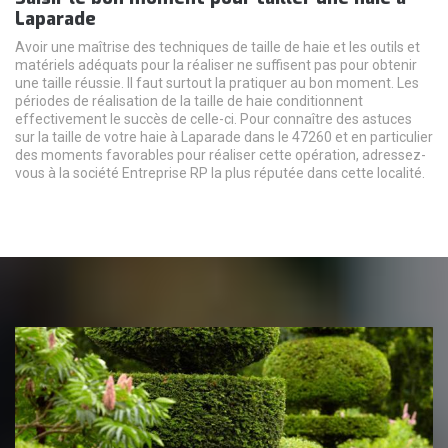
Laparade
Avoir une maîtrise des techniques de taille de haie et les outils et
matériels adéquats pour la réaliser ne suffisent pas pour obtenir
une taille réussie. Il faut surtout la pratiquer au bon moment. Les
périodes de réalisation de la taille de haie conditionnent
effectivement le succès de celle-ci. Pour connaître des astuces
sur la taille de votre haie à Laparade dans le 47260 et en particulier
des moments favorables pour réaliser cette opération, adressez-
vous à la société Entreprise RP la plus réputée dans cette localité.