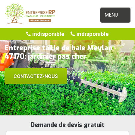
MENU
indisponible
indisponible
Entreprise taille de haie Meylan
47170: jardinier pas cher
CONTACTEZ-NOUS
Demande de devis gratuit