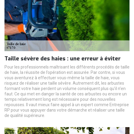
Taille sévère des haies : une erreur à éviter
Pour les professionnels maîtrisant les différents procédés de taille
de haie, la réussite de l’opération est assurée. Par contre, si vous
vous aventurez à effectuer vous-même la taille de haie, vous
risquez de réaliser une taille sévère. Autrement dit, les arbustes
formant votre haie perdent un volume conséquent plus qu’il n’en
faut. Ce qui met en danger la santé de ces arbustes ou encore un
temps relativement long est nécessaire pour des nouvelles
repousses. Il vaut mieux faire appel à un expert comme Entreprise
RP pour vous appuyer dans votre démarche et réaliser une taille
de qualité supérieure.