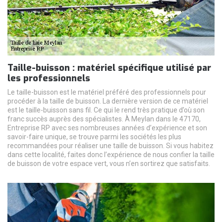
Taille-buisson : matériel spécifique utilisé par
les professionnels
Le taille-buisson est le matériel préféré des professionnels pour
procéder à la taille de buisson. La dernière version de ce matériel
est le taille-buisson sans fil. Ce qui le rend très pratique d’où son
franc succès auprès des spécialistes. À Meylan dans le 47170,
Entreprise RP avec ses nombreuses années d’expérience et son
savoir-faire unique, se trouve parmi les sociétés les plus
recommandées pour réaliser une taille de buisson. Si vous habitez
dans cette localité, faites donc l’expérience de nous confier la taille
de buisson de votre espace vert, vous n’en sortirez que satisfaits.