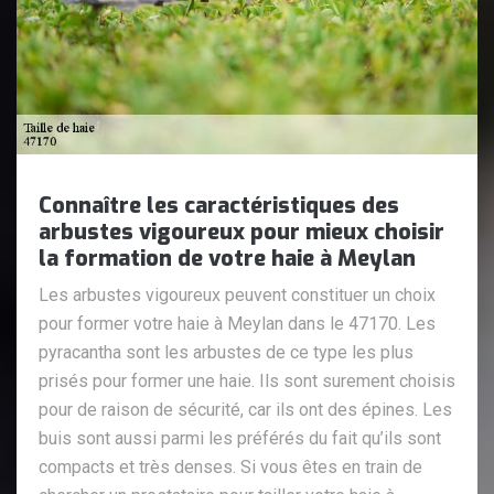
Connaître les caractéristiques des
arbustes vigoureux pour mieux choisir
la formation de votre haie à Meylan
Les arbustes vigoureux peuvent constituer un choix
pour former votre haie à Meylan dans le 47170. Les
pyracantha sont les arbustes de ce type les plus
prisés pour former une haie. Ils sont surement choisis
pour de raison de sécurité, car ils ont des épines. Les
buis sont aussi parmi les préférés du fait qu’ils sont
compacts et très denses. Si vous êtes en train de