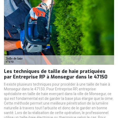
Les techniques de taille de haie pratiquées
par Entreprise RP à Monsegur dans le 47150
Il existe plusieurs techniques pour procéder à une taille de haie à
Monsegur dans le 47150. Pour Entreprise RP, entreprise
spécialiste en taille de haie exerçant dans la ville de Monsegur, ce
qui est fondamental est de garder la base plus élargie que la cime.
Cette méthode permet une meilleure pénétration de la lumière
naturelle à travers tout l’arbuste et donc de le garder en bonne
santé. Lors de la réalisation de cette opération, le professionnel
utilise un taille-haie électrique ou thermique selon le cas. Pour