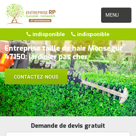
MENU
indisponible
indisponible
Entreprise taille de haie Monsegur
47150: jardinier pas cher
CONTACTEZ-NOUS
Demande de devis gratuit