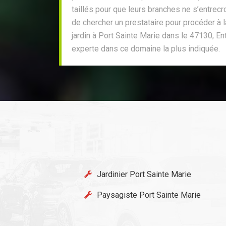
taillés pour que leurs branches ne s’entrecro
de chercher un prestataire pour procéder à la
jardin à Port Sainte Marie dans le 47130, En
experte dans ce domaine la plus indiquée.
Jardinier Port Sainte Marie
Paysagiste Port Sainte Marie