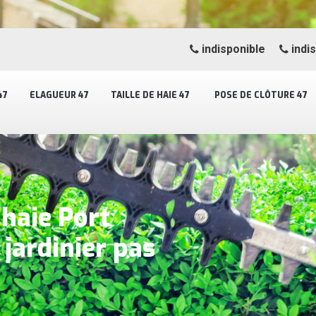
indisponible
indi
47
ELAGUEUR 47
TAILLE DE HAIE 47
POSE DE CLÔTURE 47
 haie Port
 jardinier pas