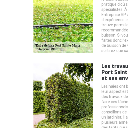
pratique d’où 
spécialistes. À
Entreprise RP
d’expérience et
trouve parmi le
recommandées p
buisson. Si vou
faites donc l’e
de buisson de 
sortirez que sa
Les travau
Port Saint
et ses env
Les haies ont 
leur aspect esth
des travaux de 
faire ces tâche
professionnels
conseillons de
un jardinier. I
plusieurs anné
des tarifs qui 