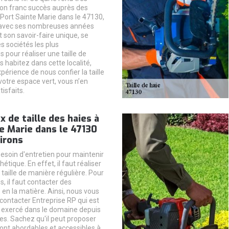
son franc succès auprès des
 Port Sainte Marie dans le 47130,
 avec ses nombreuses années
 son savoir-faire unique, se
s sociétés les plus
our réaliser une taille de
s habitez dans cette localité,
xpérience de nous confier la taille
votre espace vert, vous n’en
tisfaits.
x de taille des haies à
e Marie dans le 47130
irons
besoin d'entretien pour maintenir
étique. En effet, il faut réaliser
taille de manière régulière. Pour
s, il faut contacter des
 en la matière. Ainsi, nous vous
 contacter Entreprise RP qui est
l a exercé dans le domaine depuis
es. Sachez qu'il peut proposer
sont abordables et accessibles à