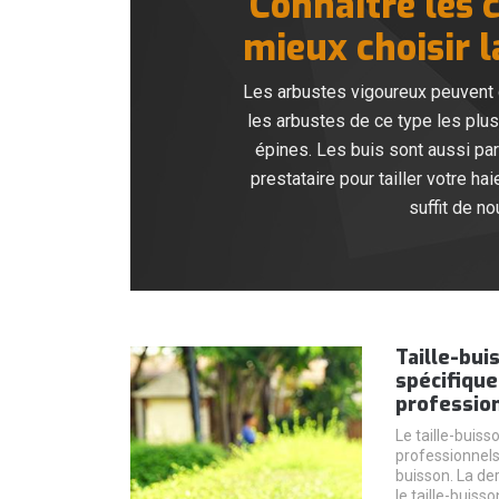
Connaître les 
mieux choisir l
Les arbustes vigoureux peuvent c
les arbustes de ce type les plus
épines. Les buis sont aussi par
prestataire pour tailler votre ha
suffit de no
Taille-bui
spécifique 
professio
Le taille-buiss
professionnels 
buisson. La der
le taille-buisso