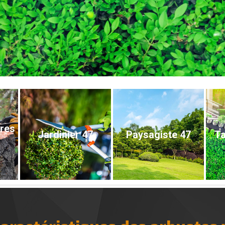
bres
Jardinier 47
Paysagiste 47
Ta