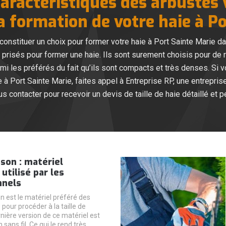
caractéristiques des arbustes
a formation de votre haie à P
onstituer un choix pour former votre haie à Port Sainte Marie d
 prisés pour former une haie. Ils sont surement choisis pour de ra
mi les préférés du fait qu’ils sont compacts et très denses. Si v
ie à Port Sainte Marie, faites appel à Entreprise RP, une entrepri
us contacter pour recevoir un devis de taille de haie détaillé et 
sson : matériel
utilisé par les
nnels
on est le matériel préféré des
pour procéder à la taille de
nière version de ce matériel est
n sans fil. Ce qui le rend très