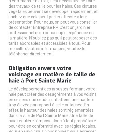
d'entretiens. En effet, il est nécessaire de faire
des travaux de taille pour les haies. Ces clôtures
végétales peuvent se développer rapidement et
sachez que cela peut porter atteinte à leur
présentation. Pour nous, on peut vous conseiller
de contacter Entreprise RP. C'est un jardinier
professionnel qui a beaucoup d'expérience en
la matière. N'oubliez pas qu'il peut proposer des
tarifs abordables et accessibles à tous. Pour
recueillir d'autres informations, veuillez le
téléphoner directement.
Obligation envers votre
voisinage en matière de taille de
haie à Port Sainte Marie
Le développement des arbustes formant votre
haie peut créer des désagréments à vos voisins
en ce sens que ceux-ci ont atteint une hauteur
trop élevée par rapport à celle autorisée. En
effet, la hauteur des haies sont réglementées
dans la ville de Port Sainte Marie. Une taille de
haie régulière s’impose donc à tout propriétaire
pour être en conformité avec les règles locales.
Pour en savoir plus, vous pouvez vous adresser