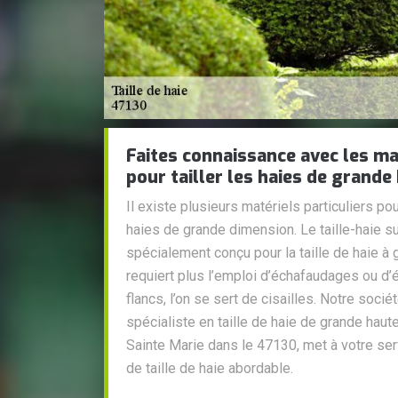
Faites connaissance avec les ma
pour tailler les haies de grande
Il existe plusieurs matériels particuliers pou
haies de grande dimension. Le taille-haie s
spécialement conçu pour la taille de haie à 
requiert plus l’emploi d’échafaudages ou d’é
flancs, l’on se sert de cisailles. Notre soci
spécialiste en taille de haie de grande haute
Sainte Marie dans le 47130, met à votre serv
de taille de haie abordable.