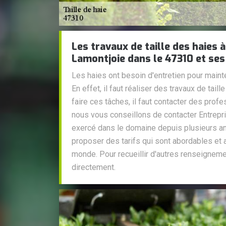
Les travaux de taille des haies 
Lamontjoie dans le 47310 et ses
Les haies ont besoin d'entretien pour mainte
En effet, il faut réaliser des travaux de tail
faire ces tâches, il faut contacter des profe
nous vous conseillons de contacter Entreprise
exercé dans le domaine depuis plusieurs an
proposer des tarifs qui sont abordables et
monde. Pour recueillir d'autres renseigneme
directement.