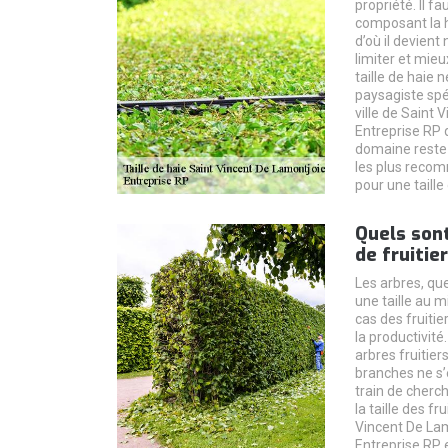
propriété. Il f
composant la h
d’où il devient 
limiter et mieu
taille de haie 
paysagiste spéc
ville de Saint 
Entreprise RP q
domaine reste 
les plus recom
pour une taille
Quels sont
de fruitier
Les arbres, que
une taille au 
cas des fruitier
la productivité
arbres fruitiers
branches ne s’
train de cherc
la taille des fr
Vincent De Lam
Entreprise RP 