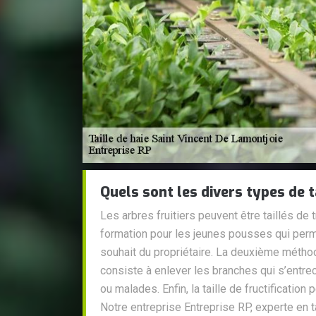
Quels sont les divers types de ta
Les arbres fruitiers peuvent être taillés de tr
formation pour les jeunes pousses qui perm
souhait du propriétaire. La deuxième méthode
consiste à enlever les branches qui s’entrec
ou malades. Enfin, la taille de fructificatio
Notre entreprise Entreprise RP, experte en ta