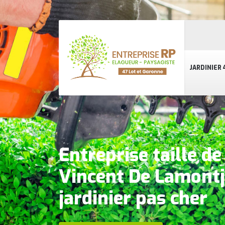
JARDINIER 
Entreprise taille de
Vincent De Lamontj
jardinier pas cher