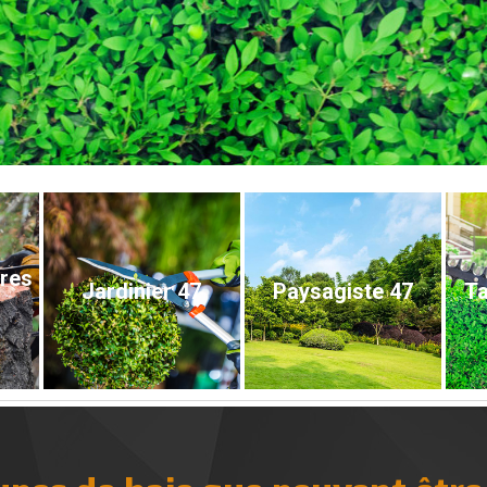
bres
Jardinier 47
Paysagiste 47
Ta