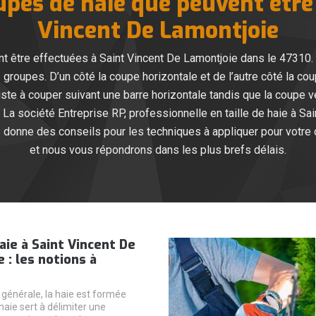
upes de haie que peuvent être
Vincent De Lamontjoie
t être effectuées à Saint Vincent De Lamontjoie dans le 47310
roupes. D’un côté la coupe horizontale et de l’autre côté la cou
e à couper suivant une barre horizontale tandis que la coupe ver
e. La société Entreprise RP, professionnelle en taille de haie à S
s donne des conseils pour les techniques à appliquer pour votre
et nous vous répondrons dans les plus brefs délais.
haie à Saint Vincent De
 : les notions à
générale, la haie est formée
haie sert à délimiter une