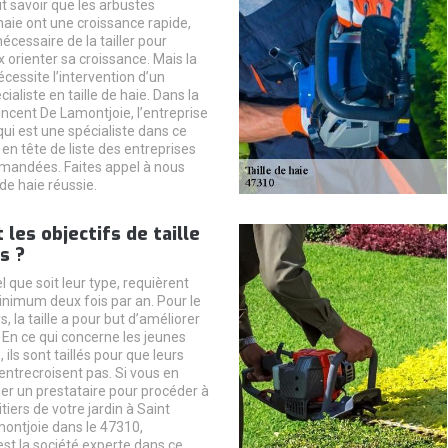
aut savoir que les arbustes
aie ont une croissance rapide,
nécessaire de la tailler pour
x orienter sa croissance. Mais la
nécessite l’intervention d’un
ialiste en taille de haie. Dans la
Vincent De Lamontjoie, l’entreprise
ui est une spécialiste dans ce
en tête de liste des entreprises
mandées. Faites appel à nous
 de haie réussie.
 les objectifs de taille
s ?
l que soit leur type, requièrent
minimum deux fois par an. Pour le
s, la taille a pour but d’améliorer
. En ce qui concerne les jeunes
, ils sont taillés pour que leurs
entrecroisent pas. Si vous en
her un prestataire pour procéder à
uitiers de votre jardin à Saint
ontjoie dans le 47310,
est la société experte dans ce