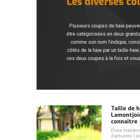
Les diverses co
Plusieurs coupes de haie peuven
être catégorisées en deux grands g
comme son nom l’indique, consist
côtés de la haie par un taille-hai
ces deux coupes à la fois et vou
Taille de 
Lamontjoie
connaître
D’une manière 
d’arbustes. La 