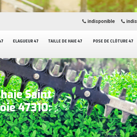
indisponible
indi
47
ELAGUEUR 47
TAILLE DE HAIE 47
POSE DE CLÔTURE 47
 haie Saint
oie 47310: