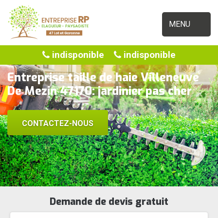
MENU
indisponible
indisponible
Entreprise taille de haie Villeneuve
De Mezin 47170: jardinier pas cher
CONTACTEZ-NOUS
Demande de devis gratuit