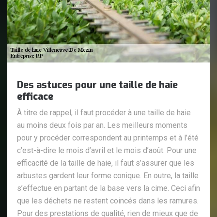
Des astuces pour une taille de haie
efficace
À titre de rappel, il faut procéder à une taille de haie
au moins deux fois par an. Les meilleurs moments
pour y procéder correspondent au printemps et à l’été
c’est-à-dire le mois d’avril et le mois d’août. Pour une
efficacité de la taille de haie, il faut s’assurer que les
arbustes gardent leur forme conique. En outre, la taille
s’effectue en partant de la base vers la cime. Ceci afin
que les déchets ne restent coincés dans les ramures.
Pour des prestations de qualité, rien de mieux que de