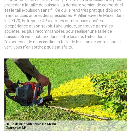
procéder à la taille de buisson. La dernière version de ce matériel
est le taille-buisson sans fil. Ce qui le rend très pratique d’où son
franc succès auprès des spécialistes. À Villeneuve De Mezin dans
le 47170, Entreprise RP avec ses nombreuses années
d’expérience et son savoir-faire unique, se trouve parmi les
sociétés les plus recommandées pour réaliser une taille de
buisson. Si vous habitez dans cette localité, faites donc
l’expérience de nous confier la taille de buisson de votre espace
vert, vous n’en sortirez que satisfaits.