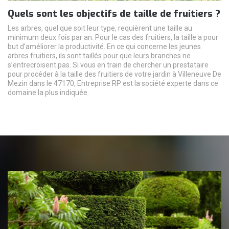
Quels sont les objectifs de taille de fruitiers ?
Les arbres, quel que soit leur type, requièrent une taille au
minimum deux fois par an. Pour le cas des fruitiers, la taille a pour
but d’améliorer la productivité. En ce qui concerne les jeunes
arbres fruitiers, ils sont taillés pour que leurs branches ne
s’entrecroisent pas. Si vous en train de chercher un prestataire
pour procéder à la taille des fruitiers de votre jardin à Villeneuve De
Mezin dans le 47170, Entreprise RP est la société experte dans ce
domaine la plus indiquée.