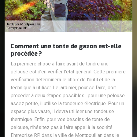
Comment une tonte de gazon est-elle
procédée ?
La première chose à faire avant de tondre une
pelouse est d’en vérifier l’état général. Cette première
vérification déterminera le choix de l’outil et de la
technique à utiliser. Le jardinier, pour se faire, doit
procéder à deux étapes possibles : pour une pelouse
assez petite, il utilise la tondeuse électrique. Pour un
espace plus vaste, il devra utiliser une tondeuse
thermique. Enfin, pour vos besoins de tonte de
pelouse, n’hésitez pas à faire appel à la société
Entreprise RP, dans la ville de Montpouillan dans le