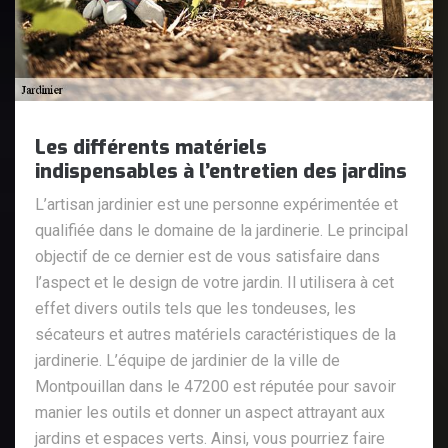
Les différents matériels
indispensables à l’entretien des jardins
L’artisan jardinier est une personne expérimentée et
qualifiée dans le domaine de la jardinerie. Le principal
objectif de ce dernier est de vous satisfaire dans
l’aspect et le design de votre jardin. Il utilisera à cet
effet divers outils tels que les tondeuses, les
sécateurs et autres matériels caractéristiques de la
jardinerie. L’équipe de jardinier de la ville de
Montpouillan dans le 47200 est réputée pour savoir
manier les outils et donner un aspect attrayant aux
jardins et espaces verts. Ainsi, vous pourriez faire