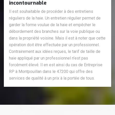
incontournable
Il est souhaitable de procéder à des entretiens
réguliers de la haie. Un entretien régulier permet de
garder la forme voulue de la haie et empêcher le
débordement des branches sur la voie publique ou
dans la propriété voisine. Mais il est à noter que cette
opération doit être effectuée par un professionnel.
Contrairement aux idées reçues, le tarif de taille de
haie appliqué par un professionnel n’est pas
forcément élevé. Il en est ainsi du cas de Entreprise
RP à Montpouillan dans le 47200 qui offre des
services de qualité à un prix à la portée de tous.