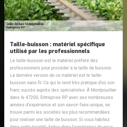
Taille-buisson : matériel spécifique
utilisé par les professionnels
Le taille-buisson est le matériel préféré des
professionnels pour procéder à la taille de buisson.
La dernière version de ce matériel est le taille-
buisson sans fil. Ce qui le rend très pratique d’où son
franc succès auprès des spécialistes. À Montpouillan
dans le 47200, Entreprise RP avec ses nombreuses
années d’expérience et son savoir-faire unique, se
trouve parmi les sociétés les plus recommandées
pour réaliser une taille de buisson. Si vous habitez
dans cette localité, faites donc l’expérience de nous