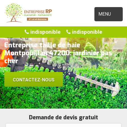
MENU
indisponible
indisponible
Entreprise taille de haie
Montpouillan 47200: jardinier pas
cher
CONTACTEZ-NOUS
Demande de devis gratuit