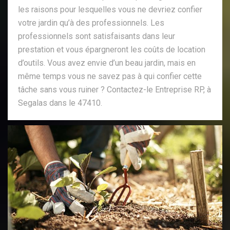
les raisons pour lesquelles vous ne devriez confier
votre jardin qu’à des professionnels. Les
professionnels sont satisfaisants dans leur
prestation et vous épargneront les coûts de location
d’outils. Vous avez envie d’un beau jardin, mais en
même temps vous ne savez pas à qui confier cette
tâche sans vous ruiner ? Contactez-le Entreprise RP, à
Segalas dans le 47410.