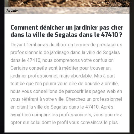
Comment dénicher un jardinier pas cher
dans la ville de Segalas dans le 47410 ?
Devant l’embarras du choix en termes de prestataires
professionnels de jardinage dans la ville de Segalas
dans le 47410, nous comprenons votre confusion.
Certains conseils sont à méditer pour trouver un
jardinier professionnel, mais abordable. Mis à part
tout ce que l’on pourra vous dire de bouche à oreille,
nous vous conseillons de parcourir les pages web en
vous référant à votre ville. Cherchez un professionnel
en citant la ville de Segalas dans le 47410. Après
avoir bien comparé les professionnels, vous pourriez
opter sur celui dont le profil vous convaincra le plus.