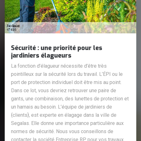
Sécurité : une priorité pour les
jardiniers élagueurs
La fonction d’élagueur nécessite d’être très
pointilleux sur la sécurité lors du travail. L’ÉPI ou le
port de protection individuel doit être mis au point.
Dans ce lot, vous devriez retrouver une paire de
gants, une combinaison, des lunettes de protection et
un harnais au besoin. L’équipe de jardiniers de
{clients}, est experte en élagage dans la ville de
Segalas. Elle donne une importance particulière aux
normes de sécurité. Nous vous conseillons de
contacter la société Entreprise RP pour vos travaux