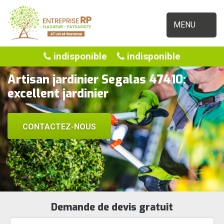
MENU
indisponible
indisponible
Artisan jardinier Segalas 47410:
excellent jardinier
CONTACTEZ-NOUS
Demande de devis gratuit