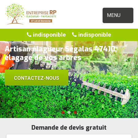
MENU
indisponible
indisponible
Artisan élagueur Segalas 47410:
élagage de vos arbres
CONTACTEZ-NOUS
Demande de devis gratuit