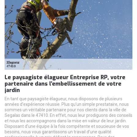
Le paysagiste élagueur Entreprise RP, votre
partenaire dans l’embellissement de votre
jardin
En tant que paysagiste élagueur, nous disposons de plusieurs
années d’expérience réussie. Plus qu’un simple prestataire, nous
sommes un véritable partenaire pour nos clients dans la ville de
Segalas dans le 47410. En effet, nous leur prodiguons des conseils
et nous les accompagnons dans la mise en valeur de leur jardin.
Disposant d’une équipe à la fois compétente et soucieuse de vos
besoins, nous vous garantissons un travail d’une qualité