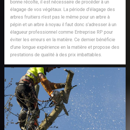
bonne récolte, il est nécessaire de procéder à un
élagage de vos végétaux. La période d’élagage des
arbres fruitiers n’est pas le même pour un arbre à
pépin et un arbre à noyau il faut donc s’adresser à un
élagueur professionnel comme Entreprise RP pour
éviter les erreurs en la matière. Ce dernier bénéficie
d’une longue expérience en la matière et propose des
prestations de qualité à des prix imbattables.