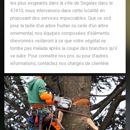
les plus exigeants dans la ville de Segalas dans le
47410, nous intervenons dans cette localité en
proposant des services impeccables. Que ce soit
pour la taille d’un arbre fruitier ou celle d’un arbre
ornemental, nos équipes composées d’éléments
chevronnés veilleront à ce que votre végétal ne
tombe pas malade après la coupe des branches qu’il
va subir. Pour connaître nos prix ou pour d’autres
informations, contactez nos chargés de clientèle.