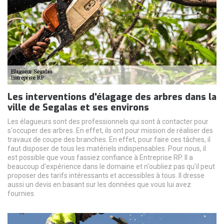
Les interventions d'élagage des arbres dans la
ville de Segalas et ses environs
Les élagueurs sont des professionnels qui sont à contacter pour
s'occuper des arbres. En effet, ils ont pour mission de réaliser des
travaux de coupe des branches. En effet, pour faire ces tâches, il
faut disposer de tous les matériels indispensables. Pour nous, il
est possible que vous fassiez confiance à Entreprise RP. Il a
beaucoup d'expérience dans le domaine et n'oubliez pas qu'il peut
proposer des tarifs intéressants et accessibles à tous. Il dresse
aussi un devis en basant sur les données que vous lui avez
fournies.