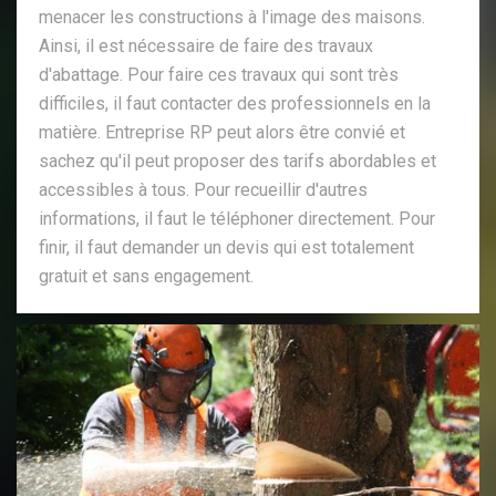
menacer les constructions à l'image des maisons.
Ainsi, il est nécessaire de faire des travaux
d'abattage. Pour faire ces travaux qui sont très
difficiles, il faut contacter des professionnels en la
matière. Entreprise RP peut alors être convié et
sachez qu'il peut proposer des tarifs abordables et
accessibles à tous. Pour recueillir d'autres
informations, il faut le téléphoner directement. Pour
finir, il faut demander un devis qui est totalement
gratuit et sans engagement.