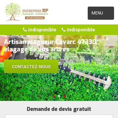
MENU
indisponible
indisponible
Artisan élagueur Cavarc 47330:
élagage de vos arbres
CONTACTEZ-NOUS
Demande de devis gratuit