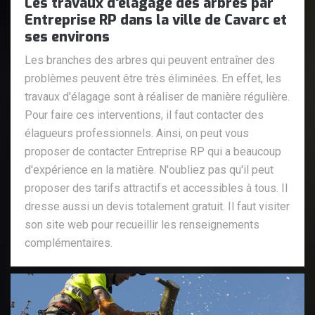
Les travaux d'élagage des arbres par
Entreprise RP dans la ville de Cavarc et
ses environs
Les branches des arbres qui peuvent entraîner des
problèmes peuvent être très éliminées. En effet, les
travaux d'élagage sont à réaliser de manière régulière.
Pour faire ces interventions, il faut contacter des
élagueurs professionnels. Ainsi, on peut vous
proposer de contacter Entreprise RP qui a beaucoup
d'expérience en la matière. N'oubliez pas qu'il peut
proposer des tarifs attractifs et accessibles à tous. Il
dresse aussi un devis totalement gratuit. Il faut visiter
son site web pour recueillir les renseignements
complémentaires.