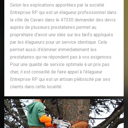
Selon les explications apportées par la société
Entreprise RP qui est un élagueur professionnel dans
la ville de Cavarc dans le 47330 demander des devis
auprès de plusieurs prestataires permet au
propriétaire d’avoir une idée sur les tarifs appliqués
par les élagueurs pour un service identique. Cela
permet aussi d’éliminer immédiatement les
prestataires qui ne répondent pas à vos exigences.
Pour une qualité de service optimale à un prix pas
cher, il est conseillé de faire appel à l’élagueur
Entreprise RP qui est un artisan plébiscité par ses
clients dans cette localité.