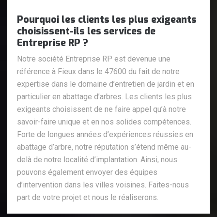
Pourquoi les clients les plus exigeants
choisissent-ils les services de
Entreprise RP ?
Notre société Entreprise RP est devenue une
référence à Fieux dans le 47600 du fait de notre
expertise dans le domaine d’entretien de jardin et en
particulier en abattage d’arbres. Les clients les plus
exigeants choisissent de ne faire appel qu’à notre
savoir-faire unique et en nos solides compétences.
Forte de longues années d’expériences réussies en
abattage d’arbre, notre réputation s’étend même au-
delà de notre localité d’implantation. Ainsi, nous
pouvons également envoyer des équipes
d’intervention dans les villes voisines. Faites-nous
part de votre projet et nous le réaliserons.