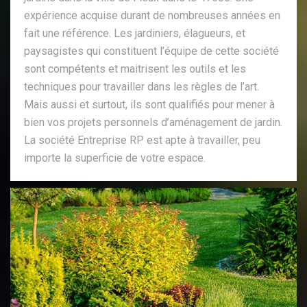
expérience acquise durant de nombreuses années en
fait une référence. Les jardiniers, élagueurs, et
paysagistes qui constituent l’équipe de cette société
sont compétents et maitrisent les outils et les
techniques pour travailler dans les règles de l’art.
Mais aussi et surtout, ils sont qualifiés pour mener à
bien vos projets personnels d’aménagement de jardin.
La société Entreprise RP est apte à travailler, peu
importe la superficie de votre espace.