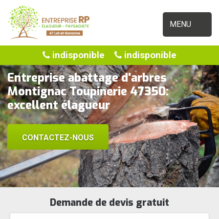
MENU
indisponible
indisponible
Entreprise abattage d'arbres
Montignac Toupinerie 47350:
excellent élagueur
CONTACTEZ-NOUS
Demande de devis gratuit