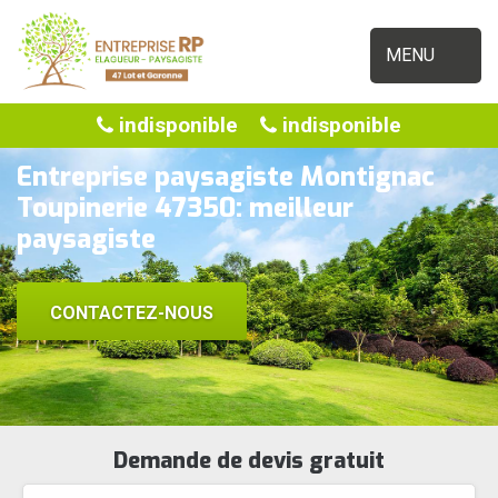
MENU
indisponible
indisponible
Entreprise paysagiste Montignac
Toupinerie 47350: meilleur
paysagiste
CONTACTEZ-NOUS
Demande de devis gratuit