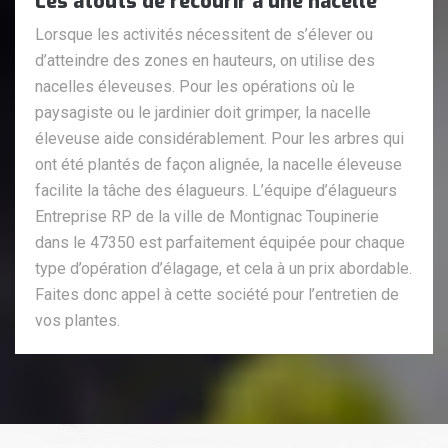
Les atouts de recourir à une nacelle
Lorsque les activités nécessitent de s’élever ou
d’atteindre des zones en hauteurs, on utilise des
nacelles éleveuses. Pour les opérations où le
paysagiste ou le jardinier doit grimper, la nacelle
éleveuse aide considérablement. Pour les arbres qui
ont été plantés de façon alignée, la nacelle éleveuse
facilite la tâche des élagueurs. L’équipe d’élagueurs
Entreprise RP de la ville de Montignac Toupinerie
dans le 47350 est parfaitement équipée pour chaque
type d’opération d’élagage, et cela à un prix abordable.
Faites donc appel à cette société pour l’entretien de
vos plantes.