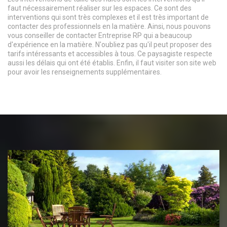
faut nécessairement réaliser sur les espaces. Ce sont des
interventions qui sont très complexes et il est très important de
contacter des professionnels en la matière. Ainsi, nous pouvons
vous conseiller de contacter Entreprise RP qui a beaucoup
d'expérience en la matière. N'oubliez pas qu'il peut proposer des
tarifs intéressants et accessibles à tous. Ce paysagiste respecte
aussi les délais qui ont été établis. Enfin, il faut visiter son site web
pour avoir les renseignements supplémentaires.