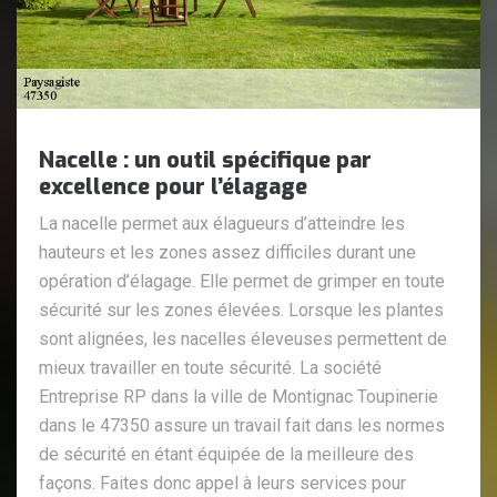
Nacelle : un outil spécifique par
excellence pour l’élagage
La nacelle permet aux élagueurs d’atteindre les
hauteurs et les zones assez difficiles durant une
opération d’élagage. Elle permet de grimper en toute
sécurité sur les zones élevées. Lorsque les plantes
sont alignées, les nacelles éleveuses permettent de
mieux travailler en toute sécurité. La société
Entreprise RP dans la ville de Montignac Toupinerie
dans le 47350 assure un travail fait dans les normes
de sécurité en étant équipée de la meilleure des
façons. Faites donc appel à leurs services pour