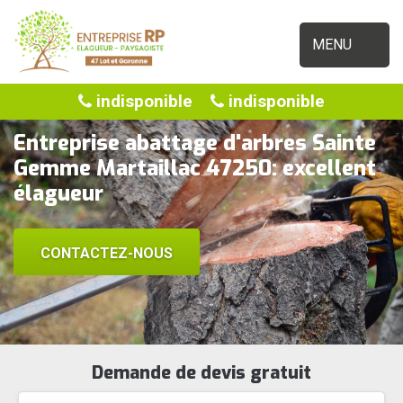
MENU
indisponible
indisponible
Entreprise abattage d'arbres Sainte
Gemme Martaillac 47250: excellent
élagueur
CONTACTEZ-NOUS
Demande de devis gratuit