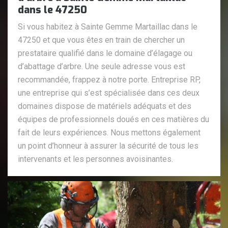
dans le 47250
Si vous habitez à Sainte Gemme Martaillac dans le
47250 et que vous êtes en train de chercher un
prestataire qualifié dans le domaine d’élagage ou
d’abattage d’arbre. Une seule adresse vous est
recommandée, frappez à notre porte. Entreprise RP,
une entreprise qui s’est spécialisée dans ces deux
domaines dispose de matériels adéquats et des
équipes de professionnels doués en ces matières du
fait de leurs expériences. Nous mettons également
un point d’honneur à assurer la sécurité de tous les
intervenants et les personnes avoisinantes.