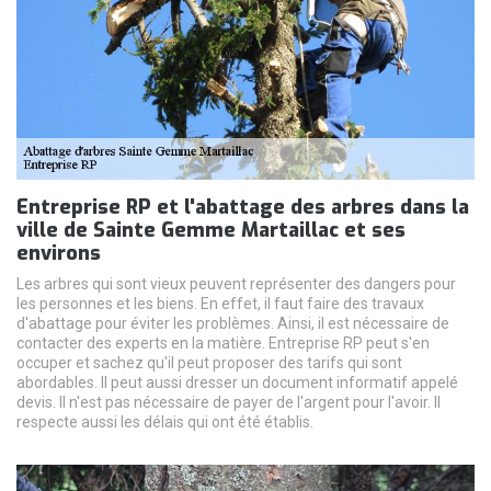
Entreprise RP et l'abattage des arbres dans la
ville de Sainte Gemme Martaillac et ses
environs
Les arbres qui sont vieux peuvent représenter des dangers pour
les personnes et les biens. En effet, il faut faire des travaux
d'abattage pour éviter les problèmes. Ainsi, il est nécessaire de
contacter des experts en la matière. Entreprise RP peut s'en
occuper et sachez qu'il peut proposer des tarifs qui sont
abordables. Il peut aussi dresser un document informatif appelé
devis. Il n'est pas nécessaire de payer de l'argent pour l'avoir. Il
respecte aussi les délais qui ont été établis.