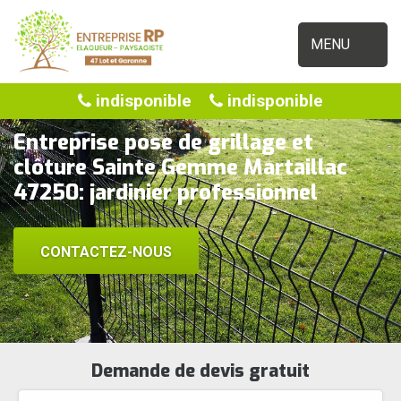
MENU
indisponible
indisponible
Entreprise pose de grillage et
clôture Sainte Gemme Martaillac
47250: jardinier professionnel
CONTACTEZ-NOUS
Demande de devis gratuit