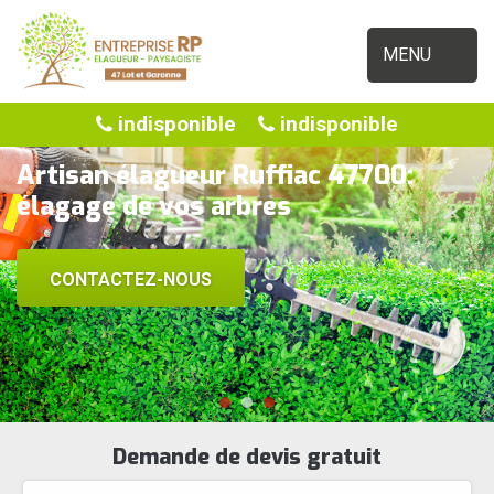
MENU
indisponible
indisponible
Artisan élagueur Ruffiac 47700:
élagage de vos arbres
CONTACTEZ-NOUS
Demande de devis gratuit