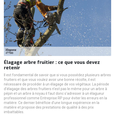
Élagage arbre fruitier : ce que vous devez
retenir
Il est fondamental de savoir que si vous possédez plusieurs arbres
fruitiers et que vous voulez avoir une bonne récolte, il est
nécessaire de procéder à un élagage de vos végétaux. La période
d’élagage des arbres fruitiers n’est pas le même pour un arbre à
pépin et un arbre à noyau il faut donc s’adresser à un élagueur
professionnel comme Entreprise RP pour éviter les erreurs en la
matière. Ce dernier bénéficie d’une longue expérience en la
matière et propose des prestations de qualité à des prix
imbattables.