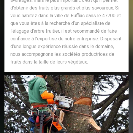
avantages, mais le plus important, c’est qu’il permet
d’obtenir des fruits plus grands et plus savoureux. Si
vous habitez dans la ville de Ruffiac dans le 47700 et
que vous êtes à la recherche d’un spécialiste de
l’élagage d’arbre fruitier, il est recommandé de faire
confiance à l’expertise de notre entreprise. Disposant
d’une longue expérience réussie dans le domaine,
nous accompagnons les sociétés productrices de
fruits dans la taille de leurs végétaux.