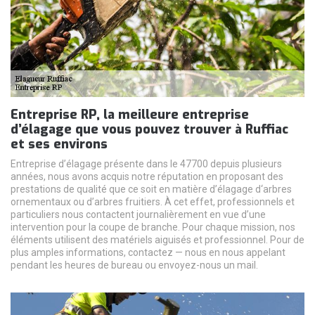
Entreprise RP, la meilleure entreprise
d’élagage que vous pouvez trouver à Ruffiac
et ses environs
Entreprise d’élagage présente dans le 47700 depuis plusieurs
années, nous avons acquis notre réputation en proposant des
prestations de qualité que ce soit en matière d’élagage d‘arbres
ornementaux ou d’arbres fruitiers. À cet effet, professionnels et
particuliers nous contactent journalièrement en vue d’une
intervention pour la coupe de branche. Pour chaque mission, nos
éléments utilisent des matériels aiguisés et professionnel. Pour de
plus amples informations, contactez — nous en nous appelant
pendant les heures de bureau ou envoyez-nous un mail.