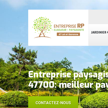
JARDINIER 
Entreprise paysagis
47700: meilleur pa
CONTACTEZ-NOUS