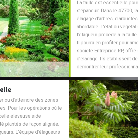
La taille est essentielle pou
s’épanouir. Dans le 47700, l
élagage d’arbres, d’arbustes,
abordable. L’état du végétal 
l’élagueur procède à la taill
Il pourra en profiter pour amé
société Entreprise RP, offre
d’élagage. Ils établissent d
démontrer leur professionna
elle
er ou d’atteindre des zones
es. Pour les opérations où le
acelle éleveuse aide
té plantés de façon alignée,
agueurs. L’équipe d’élagueurs