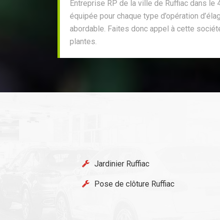
Entreprise RP de la ville de Ruffiac dans le
équipée pour chaque type d’opération d’élaga
abordable. Faites donc appel à cette société
plantes.
Jardinier Ruffiac
Pose de clôture Ruffiac