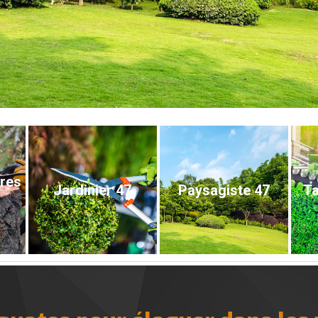
bres
Jardinier 47
Paysagiste 47
Ta