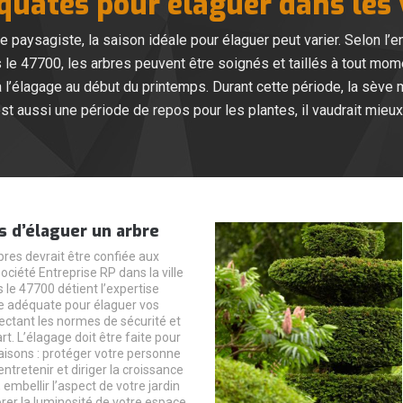
quates pour élaguer dans les v
le paysagiste, la saison idéale pour élaguer peut varier. Selon l’
s le 47700, les arbres peuvent être soignés et taillés à tout mome
 l’élagage au début du printemps. Durant cette période, la sève 
 est aussi une période de repos pour les plantes, il vaudrait mie
s d’élaguer un arbre
rbres devrait être confiée aux
ociété Entreprise RP dans la ville
 le 47700 détient l’expertise
e adéquate pour élaguer vos
ectant les normes de sécurité et
art. L’élagage doit être faite pour
isons : protéger votre personne
entretenir et diriger la croissance
 embellir l’aspect de votre jardin
orer la luminosité de votre espace