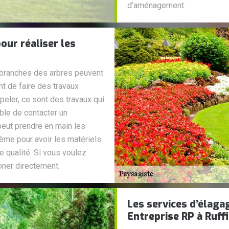
d’aménagement.
our réaliser les
es branches des arbres peuvent
nt de faire des travaux
peler, ce sont des travaux qui
able de contacter un
peut prendre en main les
lème pour avoir les matériels
e qualité. Si vous voulez
oner directement.
Les services d’élaga
Entreprise RP à Ruff