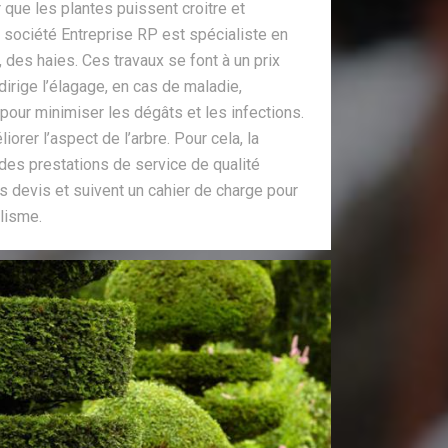
r que les plantes puissent croitre et
a société Entreprise RP est spécialiste en
 des haies. Ces travaux se font à un prix
dirige l’élagage, en cas de maladie,
e pour minimiser les dégâts et les infections.
liorer l’aspect de l’arbre. Pour cela, la
 des prestations de service de qualité
es devis et suivent un cahier de charge pour
lisme.