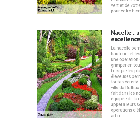
vert et de votr
pour votre bien
Nacelle : 
excellence
La nacelle per
hauteurs et les
une opération 
grimper en tou
Lorsque les pla
éleveuses perm
toute sécurité.
ville de Ruffia
fait dans les 
équipée de la 
appel à leurs s
opérations d’é
arbres.