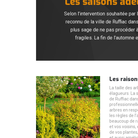
Les saisons adé
Selon l’intervention souhaitée par 
reconnu de la ville de Ruffiac dan
plus sage de ne pas procéder à
fragiles. La fin de l’automne
Les raison
La taille des a
élagueurs. La s
de Ruffiac dans
professionnell
arbres en resp
les règles de l’
beaucoup de ra
et vos voisins, 
de vos plantes,
et aussi améli