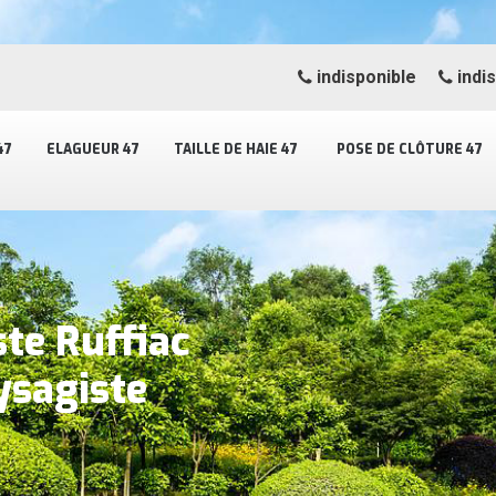
indisponible
indi
47
ELAGUEUR 47
TAILLE DE HAIE 47
POSE DE CLÔTURE 47
te Ruffiac
ysagiste