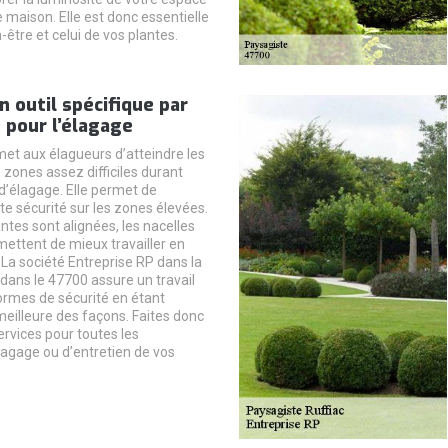
e maison. Elle est donc essentielle
-être et celui de vos plantes.
un outil spécifique par
 pour l’élagage
met aux élagueurs d’atteindre les
 zones assez difficiles durant
d’élagage. Elle permet de
te sécurité sur les zones élevées.
ntes sont alignées, les nacelles
ettent de mieux travailler en
 La société Entreprise RP dans la
c dans le 47700 assure un travail
normes de sécurité en étant
meilleure des façons. Faites donc
ervices pour toutes les
lagage ou d’entretien de vos