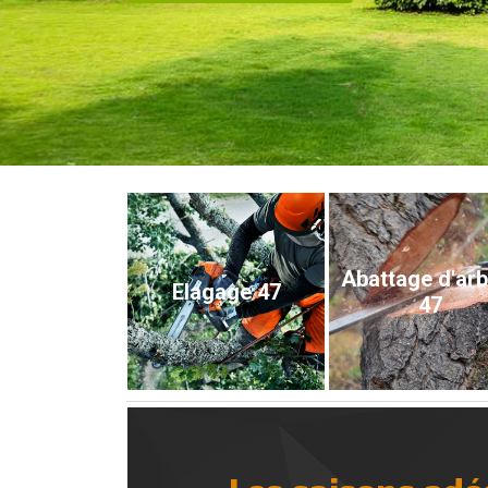
Abattage d'ar
Elagage 47
47