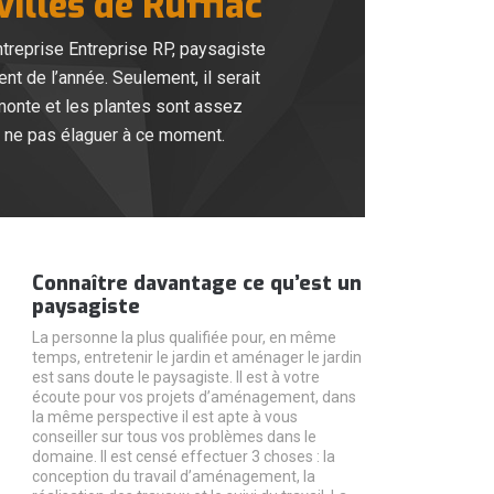
illes de Ruffiac
entreprise Entreprise RP, paysagiste
nt de l’année. Seulement, il serait
monte et les plantes sont assez
ux ne pas élaguer à ce moment.
Connaître davantage ce qu’est un
paysagiste
La personne la plus qualifiée pour, en même
temps, entretenir le jardin et aménager le jardin
est sans doute le paysagiste. Il est à votre
écoute pour vos projets d’aménagement, dans
la même perspective il est apte à vous
conseiller sur tous vos problèmes dans le
domaine. Il est censé effectuer 3 choses : la
conception du travail d’aménagement, la