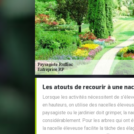
Les atouts de recourir à une nac
Lorsque les activités nécessitent de s’élev
en hauteurs, on utilise des nacelles éleveus
paysagiste ou le jardinier doit grimper, la n
considérablement. Pour les arbres qui ont é
la nacelle éleveuse facilite la tâche des él