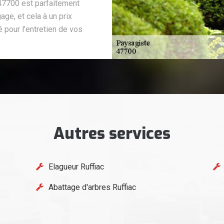
 47700 est parfaitement
ge, et cela à un prix
 pour l’entretien de vos
Autres services
Elagueur Ruffiac
Abattage d'arbres Ruffiac