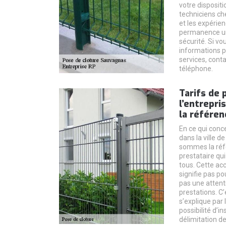
votre disposit
techniciens c
et les expérie
permanence un t
sécurité. Si vo
informations p
services, cont
téléphone.
Tarifs de 
l’entrepri
la référen
En ce qui conce
dans la ville 
sommes la réfé
prestataire qui
tous. Cette acc
signifie pas p
pas une attenti
prestations. C’
s’explique par l
possibilité d’in
délimitation de