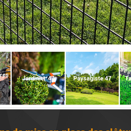
bres
Jardinier 47
Paysagiste 47
Ta