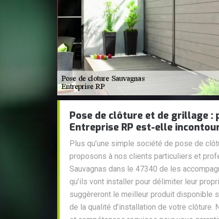
Pose de clôture et de grillage : 
Entreprise RP est-elle incontou
Plus qu’une simple société de pose de clôtu
proposons à nos clients particuliers et pro
Sauvagnas dans le 47340 de les accompagne
qu’ils vont installer pour délimiter leur pro
suggèreront le meilleur produit disponible s
de la qualité d’installation de votre clôtur