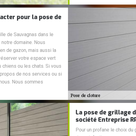
tacter pour la pose de
ville de Sauvagnas dans le
 notre domaine. Nous
ien de gazon, mais aussi la
préserver votre espace vert
chiens ou les chats. Si vous
 propos de nos services ou si
z-nous. Nous sommes
La pose de grillage d
société Entreprise R
Pour un profane le choix du g