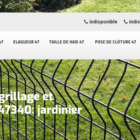
indisponible
indi
47
ELAGUEUR 47
TAILLE DE HAIE 47
POSE DE CLÔTURE 47
grillage et
47340: jardinier