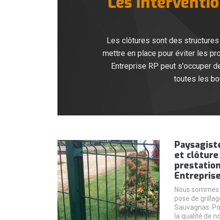
Les interventio
Les clôtures sont des structures 
mettre en place pour éviter les pr
Entreprise RP peut s'occuper de
toutes les bo
Paysagiste
et clôture
prestation
Entrepris
Nous sommes un
pose de grillag
Sauvagnas. Pou
la qualité de 