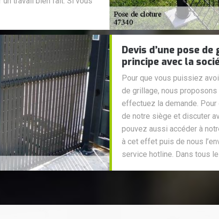
n travail bien fait. Si vous
Devis d’une pose de g
principe avec la soci
Pour que vous puissiez avoi
de grillage, nous proposons 
effectuez la demande. Pour 
de notre siège et discuter 
pouvez aussi accéder à notre
à cet effet puis de nous l’e
service hotline. Dans tous le