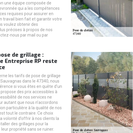
ion une équipe composée de
hevronnée qui a les compétences
nces requises pour assurer en
ravail bien fait et garantir votre
us voulez obtenir des
lus précises à propos de nos
actez-nous par mail ou par
pose de grillage :
se Entreprise RP reste
ce
rne les tarifs de pose de grillage
de Sauvagnas dans le 47340, nous
rence si vous êtes en quête d’un
 propose des prix accessibles à
essibilité de nos services ne
our autant que nous n’accordons
on particulière à la qualité de nos
est tout le contraire. Ce choix
a volonté d’offrir à nos clients la
staller des grillages pour la
 leur propriété sans se ruiner.