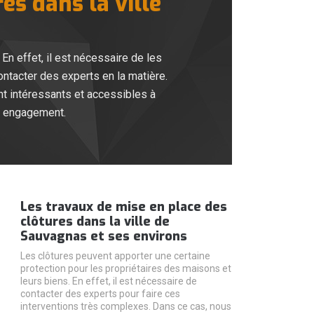
es dans la ville
En effet, il est nécessaire de les
ontacter des experts en la matière.
nt intéressants et accessibles à
ns engagement.
Les travaux de mise en place des
clôtures dans la ville de
Sauvagnas et ses environs
Les clôtures peuvent apporter une certaine
protection pour les propriétaires des maisons et
leurs biens. En effet, il est nécessaire de
contacter des experts pour faire ces
interventions très complexes. Dans ce cas, nous