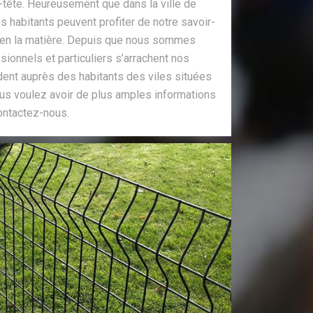
-tête. Heureusement que dans la ville de
 habitants peuvent profiter de notre savoir-
e en la matière. Depuis que nous sommes
sionnels et particuliers s’arrachent nos
ent auprès des habitants des viles situées
vous voulez avoir de plus amples informations
ontactez-nous.