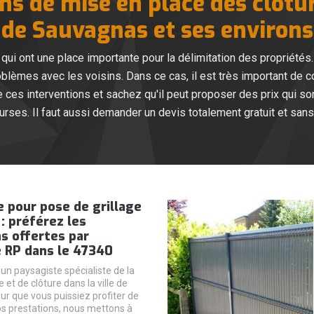
ns de mise en place des clôtur
de Sauvagnas et ses environs
qui ont une place importante pour la délimitation des propriétés. 
oblèmes avec les voisins. Dans ce cas, il est très important de c
 ces interventions et sachez qu'il peut proposer des prix qui so
urses. Il faut aussi demander un devis totalement gratuit et sa
 pour pose de grillage
 : préférez les
s offertes par
e RP dans le 47340
 paysagiste spécialiste de la
e et de clôture dans la ville de
r que vous puissiez profiter de
nos prestations, nous mettons à