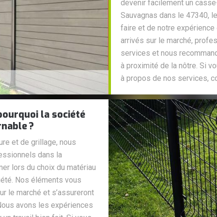
devenir facilement un casse
Sauvagnas dans le 47340, les
faire et de notre expérienc
arrivés sur le marché, profes
services et nous recommand
à proximité de la nôtre. Si 
à propos de nos services, c
pourquoi la société
rnable ?
re et de grillage, nous
fessionnels dans la
r lors du choix du matériau
priété. Nos éléments vous
ur le marché et s’assureront
e. Nous avons les expériences