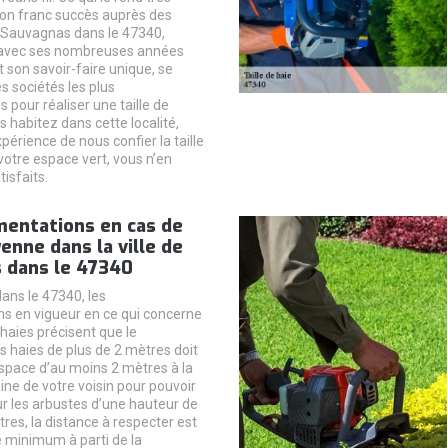
son franc succès auprès des
À Sauvagnas dans le 47340,
 avec ses nombreuses années
 son savoir-faire unique, se
s sociétés les plus
our réaliser une taille de
s habitez dans cette localité,
xpérience de nous confier la taille
votre espace vert, vous n’en
tisfaits.
mentations en cas de
enne dans la ville de
 dans le 47340
ns le 47340, les
s en vigueur en ce qui concerne
haies précisent que le
s haies de plus de 2 mètres doit
space d’au moins 2 mètres à la
ine de votre voisin pour pouvoir
ur les arbustes d’une hauteur de
res, la distance à respecter est
 minimum à parti de la