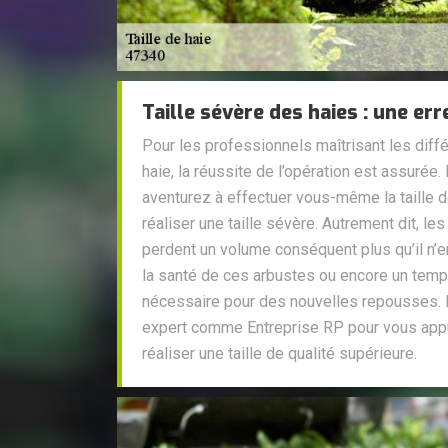
Taille sévère des haies : une err
Pour les professionnels maîtrisant les diff
haie, la réussite de l’opération est assurée.
aventurez à effectuer vous-même la taille d
réaliser une taille sévère. Autrement dit, le
perdent un volume conséquent plus qu’il n’e
la santé de ces arbustes ou encore un temp
nécessaire pour des nouvelles repousses. Il
expert comme Entreprise RP pour vous app
réaliser une taille de qualité supérieure.