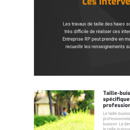
Les interve
Les travaux de taille des haies so
très difficile de réaliser ces in
Entreprise RP peut prendre en mai
recueillir les renseignements su
Taille-bui
spécifique 
professio
Le taille-buiss
professionnels 
buisson. La der
le taille-buisso