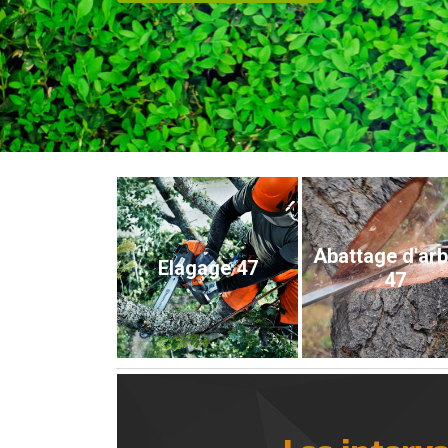
Abattage d'ar
Elagage 47
47