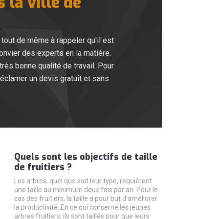
 la ville de
t tout de même à rappeler qu'il est
convier des experts en la matière.
rès bonne qualité de travail. Pour
réclamer un devis gratuit et sans
Quels sont les objectifs de taille
de fruitiers ?
Les arbres, quel que soit leur type, requièrent
une taille au minimum deux fois par an. Pour le
cas des fruitiers, la taille a pour but d’améliorer
la productivité. En ce qui concerne les jeunes
arbres fruitiers, ils sont taillés pour que leurs