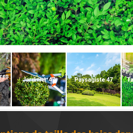
bres
Jardinier 47
Paysagiste 47
Ta