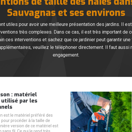
ntions de taille des haies dans
Sauvagnas et ses environs
nt utiles pour avoir une meilleure présentation des jardins. Il es
terventions très complexes. Dans ce cas, il est très important de 
n ces interventions et sachez que ce jardinier peut garantir une t
pplémentaires, veuillez le téléphoner directement. Il faut aussi 
engagement.
sson : matériel
utilisé par les
nnels
on est le matériel préféré des
pour procéder à la taille de
nière version de ce matériel est
n sans fil. Ce qui le rend très