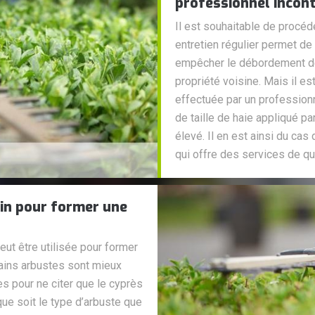
professionnel incon
Il est souhaitable de procéde
entretien régulier permet de 
empêcher le débordement des
propriété voisine. Mais il es
effectuée par un professionn
de taille de haie appliqué p
élevé. Il en est ainsi du ca
qui offre des services de qua
oin pour former une
eut être utilisée pour former
rtains arbustes sont mieux
s pour ne citer que le cyprès
 que soit le type d’arbuste que