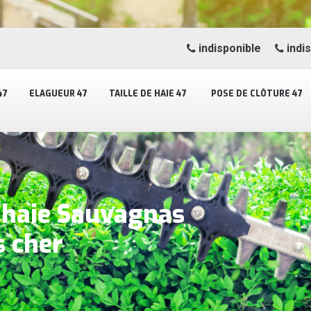
indisponible
indi
47
ELAGUEUR 47
TAILLE DE HAIE 47
POSE DE CLÔTURE 47
e haie Sauvagnas
s cher