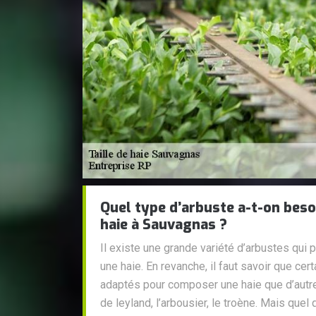
Quel type d’arbuste a-t-on bes
haie à Sauvagnas ?
Il existe une grande variété d’arbustes qui p
une haie. En revanche, il faut savoir que ce
adaptés pour composer une haie que d’autre
de leyland, l’arbousier, le troène. Mais quel