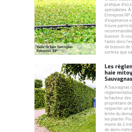
pratique d’où 
spécialistes. 
Entreprise RP
d’expérience et
trouve parmi le
recommandées p
buisson. Si vou
faites donc l’e
de buisson de 
sortirez que sa
Les règle
haie mitoy
Sauvagnas
À Sauvagnas da
règlementation
la hauteur des 
propriétaire de
respecter un e
limite du doma
les planter. Po
moins de 2 mèt
de demi-mètre