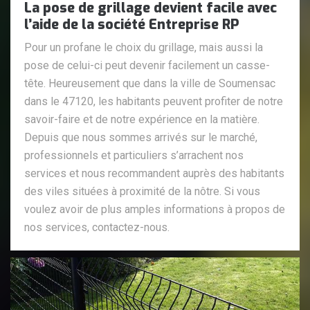
La pose de grillage devient facile avec
l’aide de la société Entreprise RP
Pour un profane le choix du grillage, mais aussi la
pose de celui-ci peut devenir facilement un casse-
tête. Heureusement que dans la ville de Soumensac
dans le 47120, les habitants peuvent profiter de notre
savoir-faire et de notre expérience en la matière.
Depuis que nous sommes arrivés sur le marché,
professionnels et particuliers s’arrachent nos
services et nous recommandent auprès des habitants
des viles situées à proximité de la nôtre. Si vous
voulez avoir de plus amples informations à propos de
nos services, contactez-nous.