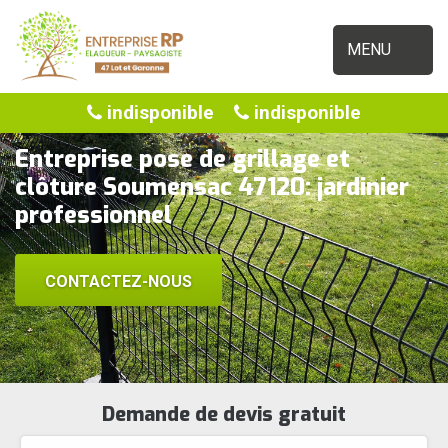
MENU
indisponible
indisponible
Entreprise pose de grillage et
clôture Soumensac 47120: jardinier
professionnel
CONTACTEZ-NOUS
Demande de devis gratuit