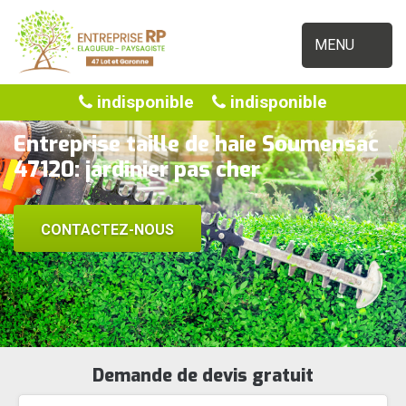
MENU
indisponible
indisponible
Entreprise taille de haie Soumensac
47120: jardinier pas cher
CONTACTEZ-NOUS
Demande de devis gratuit