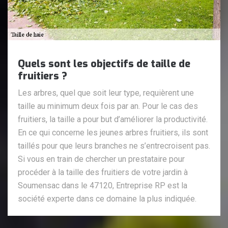
Quels sont les objectifs de taille de
fruitiers ?
Les arbres, quel que soit leur type, requièrent une
taille au minimum deux fois par an. Pour le cas des
fruitiers, la taille a pour but d’améliorer la productivité.
En ce qui concerne les jeunes arbres fruitiers, ils sont
taillés pour que leurs branches ne s’entrecroisent pas.
Si vous en train de chercher un prestataire pour
procéder à la taille des fruitiers de votre jardin à
Soumensac dans le 47120, Entreprise RP est la
société experte dans ce domaine la plus indiquée.